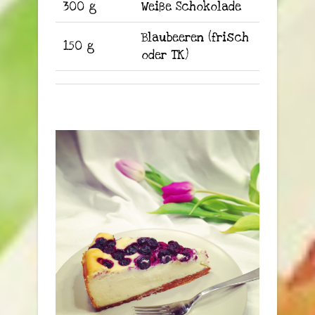
300 g
Weiße Schokolade
Blaubeeren (frisch
150 g
oder TK)