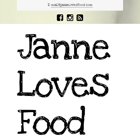
E:
mail@jannelovesfood.com
Janne
Loves
Food