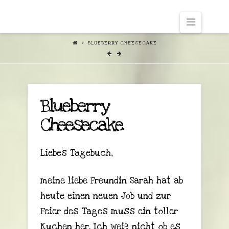
Naviga
BLUEBERRY CHEESECAKE
Blueberry
Cheesecake
Liebes Tagebuch,
meine liebe Freundin Sarah hat ab
heute einen neuen Job und zur
Feier des Tages muss ein toller
Kuchen her. Ich weiß nicht ob es