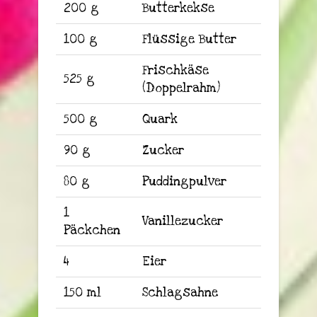
200 g
Butterkekse
100 g
Flüssige Butter
Frischkäse
525 g
(Doppelrahm)
500 g
Quark
90 g
Zucker
80 g
Puddingpulver
1
Vanillezucker
Päckchen
4
Eier
150 ml
Schlagsahne