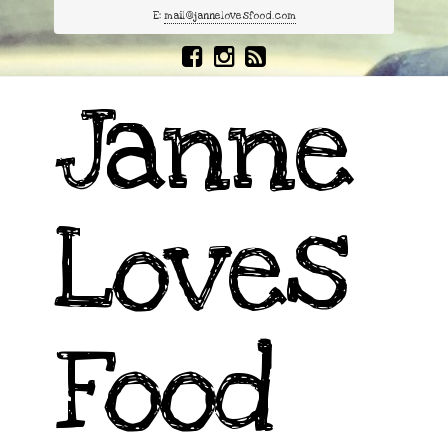
E:
mail@jannelovesfood.com
Janne
Loves
Food