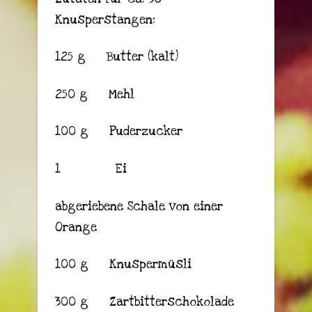
Knusperstangen:
125 g Butter (kalt)
250 g Mehl
100 g Puderzucker
1 Ei
abgeriebene Schale von einer
Orange
100 g Knuspermüsli
300 g Zartbitterschokolade