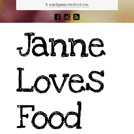
E:
mail@jannelovesfood.com
Janne
Loves
Food