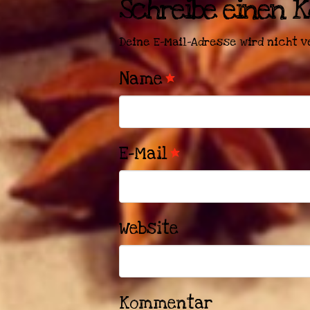
Schreibe einen
Deine E-Mail-Adresse wird nicht v
Name
*
E-Mail
*
Website
Kommentar