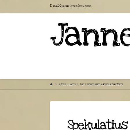
E:
mail@jannelovesfood.com
Janne
SPEKULATIUS DESSERT MIT APFELKOMPOTT
Spekulatius