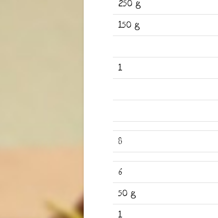
250 g
150 g
1
8
6
50 g
1