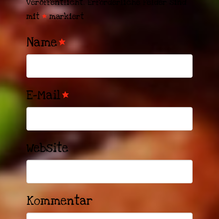
veröffentlicht.
Erforderliche Felder sind
mit
*
markiert
Name
*
E-Mail
*
Website
Kommentar