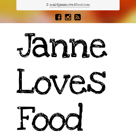
E:
mail@jannelovesfood.com
Janne
Loves
Food