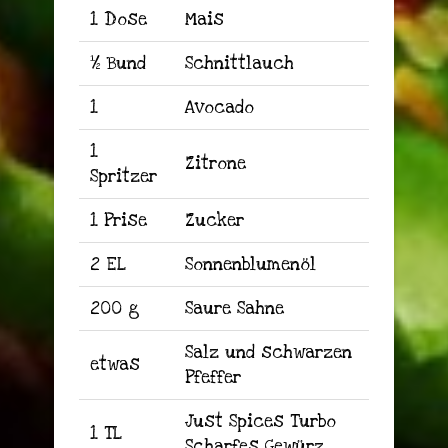
1 Dose
Mais
½ Bund
Schnittlauch
1
Avocado
1
Zitrone
Spritzer
1 Prise
Zucker
2 EL
Sonnenblumenöl
200 g
Saure Sahne
Salz und schwarzen
etwas
Pfeffer
Just Spices Turbo
1 TL
Scharfes Gewürz