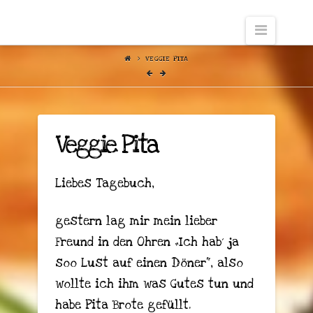
Naviga
VEGGIE PITA
Veggie Pita
Liebes Tagebuch,
gestern lag mir mein lieber
Freund in den Ohren „Ich hab´ ja
soo Lust auf einen Döner“, also
wollte ich ihm was Gutes tun und
habe Pita Brote gefüllt.