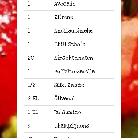
1
Avocado
1
Zitrone
1
Knoblauchzehe
1
Chili Schote
20
Kirschtomaten
1
Büffelmozarella
1/2
Süße Zwiebel
2 EL
Ölivenöl
1 EL
Balsamico
3
Champignons