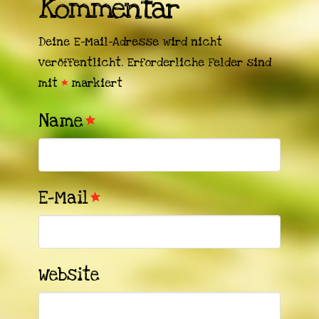
Kommentar
Deine E-Mail-Adresse wird nicht
veröffentlicht.
Erforderliche Felder sind
mit
*
markiert
Name
*
E-Mail
*
Website