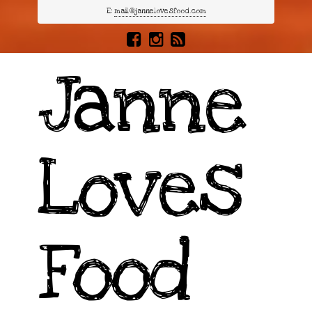
E:
mail@jannelovesfood.com
Janne
Loves
Food